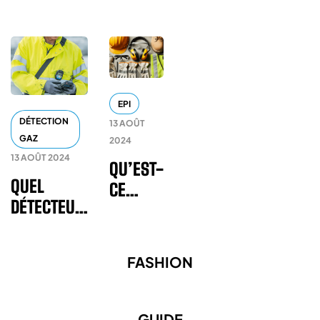
EPI
DÉTECTION
13 AOÛT
GAZ
2024
13 AOÛT 2024
QU’EST-
QUEL
CE
DÉTECTEUR
QU’UN
DE GAZ
EPI ?
PORTABLE
FASHION
CHOISIR ?
GUIDE