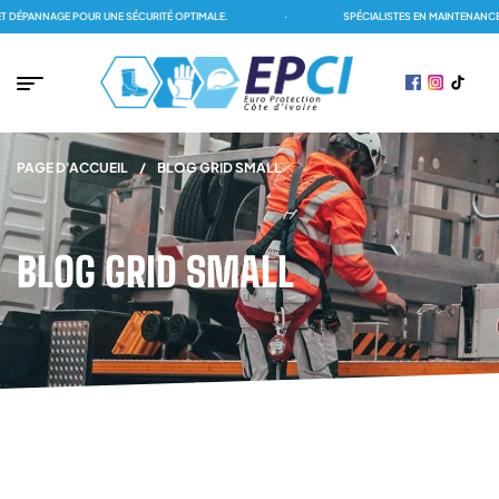
DÉPANNAGE POUR UNE SÉCURITÉ OPTIMALE.
·
SPÉCIALISTES EN MAINTENANCE 
PAGE D'ACCUEIL
/
BLOG GRID SMALL
BLOG GRID SMALL
ALL POST