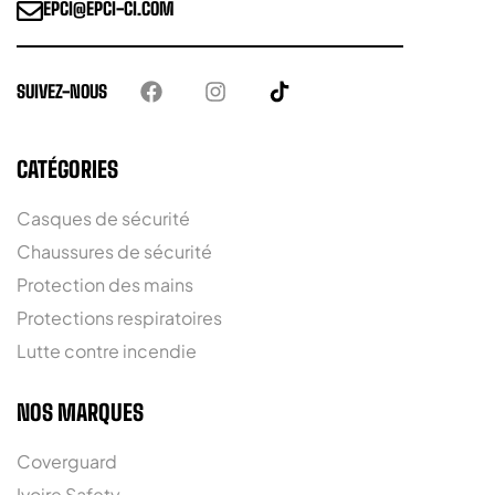
EPCI@EPCI-CI.COM
SUIVEZ-NOUS
CATÉGORIES
Casques de sécurité
Chaussures de sécurité
Protection des mains
Protections respiratoires
Lutte contre incendie
NOS MARQUES
Coverguard
Ivoire Safety