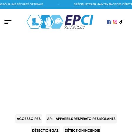
 UNE SÉCURITÉ OPTIMALE.
·
SPÉCIALISTES EN MAINTENANCE DES DÉTECTEURS
PAGE D'ACCUEIL
/
EPI (ÉQUIPEMENT DE PROTECTION INDIVIDUELLE)
/
CHAUSSURES DE
SÉCURITÉ
/
BOTTES DE SÉCURITÉ
BOTTES DE SÉCURITÉ
ACCESSOIRES
ARI - APPAREILS RESPIRATOIRES ISOLANTS
DÉTECTION GAZ
DÉTECTION INCENDIE