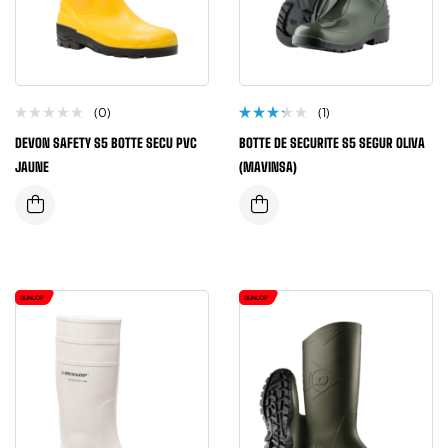
(0)
(1)
Note
DEVON SAFETY S5 BOTTE SECU PVC
BOTTE DE SECURITE S5 SEGUR OLIVA
3.00
sur 5
JAUNE
(MAVINSA)
DUNLOP
DUNLOP