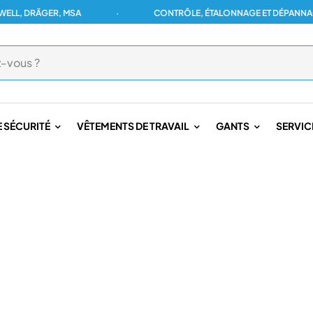
DRÄGER, MSA
·
CONTRÔLE, ÉTALONNAGE ET DÉPANNAGE POU
 SÉCURITÉ
VÊTEMENTS DE TRAVAIL
GANTS
SERVIC
ONNEL
/
SIRÈNE