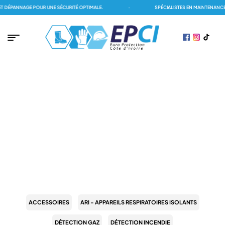
DÉPANNAGE POUR UNE SÉCURITÉ OPTIMALE.
·
SPÉCIALISTES EN MAINTENANCE 
PAGE D'ACCUEIL
/
EPI (ÉQUIPEMENT DE PROTECTION INDIVIDUELLE)
/
PROTECTION
ANTICHUTE
/
ANTICHUTE A RAPPEL AUTOMATIQUE
ANTICHUTE A RAPPEL AUTOMATIQUE
ACCESSOIRES
ARI - APPAREILS RESPIRATOIRES ISOLANTS
DÉTECTION GAZ
DÉTECTION INCENDIE