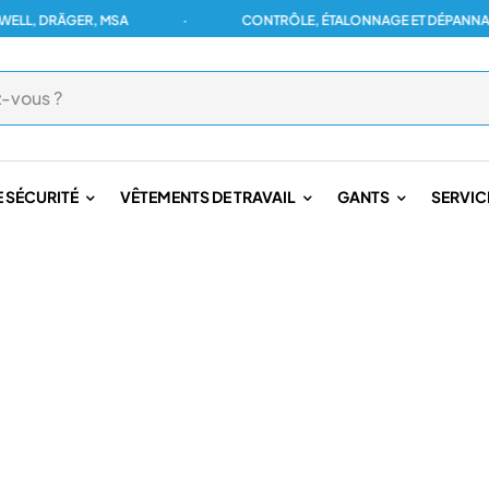
 DRÄGER, MSA
·
CONTRÔLE, ÉTALONNAGE ET DÉPANNAGE PO
 SÉCURITÉ
VÊTEMENTS DE TRAVAIL
GANTS
SERVIC
ONNEL
/
FLASH