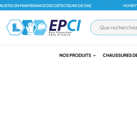
ES EN MAINTENANCE DES DÉTECTEURS DE GAZ
·
HONEYWELL,
NOS PRODUITS
CHAUSSURES DE
PAGE D'ACCUEIL
/
DÉTECTION INCENDIE
/
DÉTECTION CONVENTI
FLASH