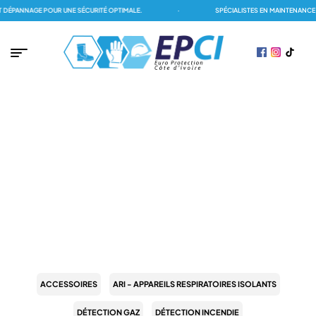
DÉPANNAGE POUR UNE SÉCURITÉ OPTIMALE.
·
SPÉCIALISTES EN MAINTENANCE D
PAGE D'ACCUEIL
/
EPI (ÉQUIPEMENT DE PROTECTION INDIVIDUELLE)
/
PROTECTION
ANTICHUTE
/
MOUSQUETONS
MOUSQUETONS
ACCESSOIRES
ARI - APPAREILS RESPIRATOIRES ISOLANTS
DÉTECTION GAZ
DÉTECTION INCENDIE