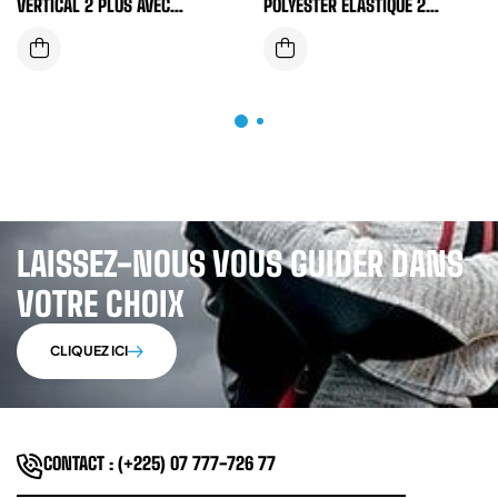
VERTICAL 2 PLUS AVEC
POLYESTER ELASTIQUE 2
CEINTURE DE MAINTIEN ET 5
ANNEAUX D EN ACIER + SOUS
ANNEAUX
FESSIERS
LAISSEZ-NOUS VOUS GUIDER DANS
VOTRE CHOIX
CLIQUEZ ICI
CONTACT : (+225) 07 777-726 77