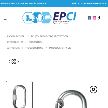
PANNAGE POUR UNE SÉCURITÉ OPTIMALE.
·
SPÉCIALISTES EN MAINTENANCE DES
PAGE D'ACCUEIL
/
EPI (ÉQUIPEMENT DE PROTECTION
INDIVIDUELLE)
/
PROTECTION
ANTICHUTE
/
MOUSQUETONS
/
MOUSQUETON A VIS