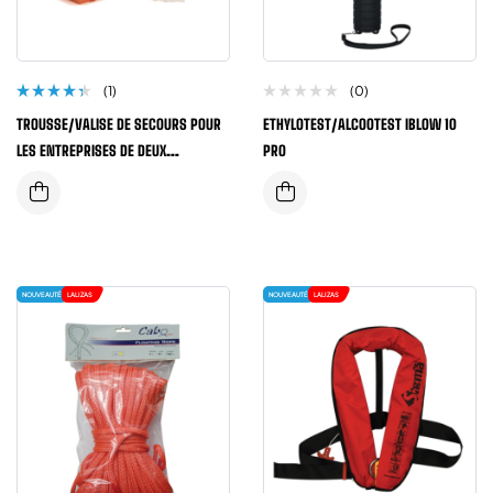
(1)
(0)
Note
TROUSSE/VALISE DE SECOURS POUR
ETHYLOTEST/ALCOOTEST IBLOW 10
4.00
sur 5
LES ENTREPRISES DE DEUX
PRO
TRAVAILLEURS ET PLUS
NOUVEAUTÉ
LALIZAS
NOUVEAUTÉ
LALIZAS