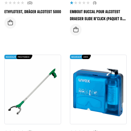
(0)
(1)
N
ETHYLOTEST, DRÄGER ALCOTEST 5000
EMBOUT BUCCAL POUR ALCOTEST
o
t
DRAEGER SLIDE N’CLICK (PAQUET DE
e
1.
100 ET 250 PIECES)
0
0
s
u
r
5
NOUVEAUTÉ
MGS FRANCE
NOUVEAUTÉ
UVEX