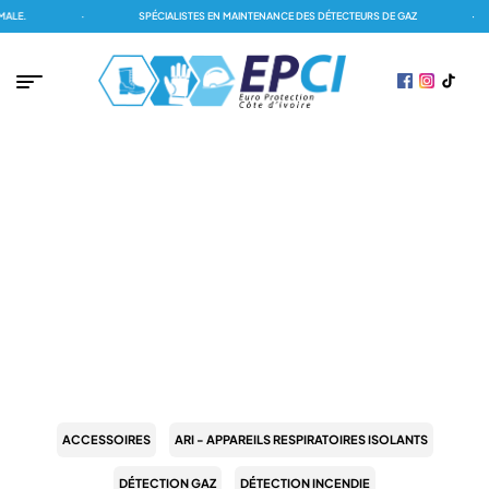
·
SPÉCIALISTES EN MAINTENANCE DES DÉTECTEURS DE GAZ
·
H
PAGE D'ACCUEIL
/
ACCESSORIES
ACCESSORIES
ACCESSOIRES
ARI - APPAREILS RESPIRATOIRES ISOLANTS
DÉTECTION GAZ
DÉTECTION INCENDIE