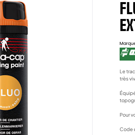
FL
EX
Marqu
Le tra
très vi
Équipé
topogr
Pour vo
Code c