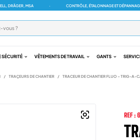
ÄGER, MSA
·
CONTRÔLE, ÉTALONNAGE ET DÉPANNAGE POUR 
 SÉCURITÉ
VÊTEMENTS DE TRAVAIL
GANTS
SERVIC
N
/
TRAÇEURS DE CHANTIER
/
TRACEUR DE CHANTIER FLUO – TRIG-A-
REF :
TR