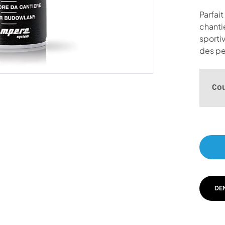
Parfait
chanti
sporti
des p
Co
DE