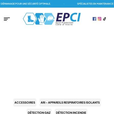
ÉPANNAGE POUR UNE SÉCURITÉ OPTIMALE.
·
SPÉCIALISTES EN MAINTENANCE D
PAGE D'ACCUEIL
/
ACCESSORIES
/
MATÉRIELS DE SIGNALISATION
/
TRAÇEURS DE CHANTIER
TRAÇEURS DE CHANTIER
ACCESSOIRES
ARI - APPAREILS RESPIRATOIRES ISOLANTS
DÉTECTION GAZ
DÉTECTION INCENDIE