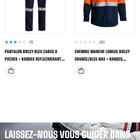
(1)
(0)
Note
PANTALON BISLEY BLEU CARGO 8
CHEMISE MANCHE LONGUE BISLEY
3.00
sur 5
POCHES + BANDES REFLECHISSANTES
ORANGE/BLEU NAV + BANDES
3M 100% COTON
REFLECHISSANTES + POCHE
LAISSEZ-NOUS VOUS GUIDER DANS