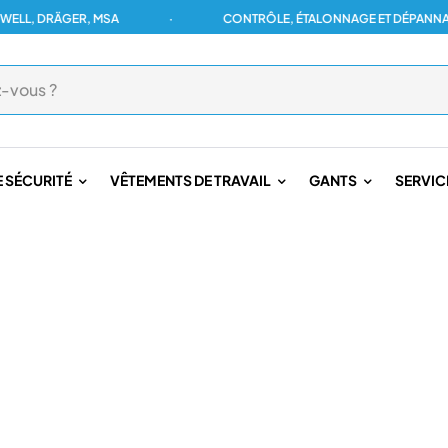
 DRÄGER, MSA
·
CONTRÔLE, ÉTALONNAGE ET DÉPANNAGE PO
 SÉCURITÉ
VÊTEMENTS DE TRAVAIL
GANTS
SERVIC
PIERS
/
PANTALON POMPIER
IER