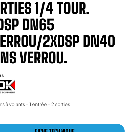
RTIES 1/4 TOUR.
DSP DN65
ERROU/2XDSP DN40
NS VERROU.
es
ns à volants – 1 entrée – 2 sorties
FICHE TECHNIQUE