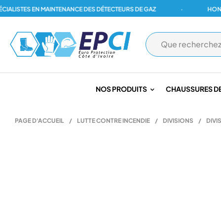
STES EN MAINTENANCE DES DÉTECTEURS DE GAZ
·
HONEYWEL
NOS PRODUITS
CHAUSSURES DE
PAGE D'ACCUEIL
/
LUTTE CONTRE INCENDIE
/
DIVISIONS
/
DIVI