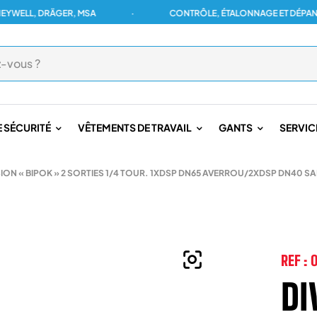
L, DRÄGER, MSA
·
CONTRÔLE, ÉTALONNAGE ET DÉPANNAGE 
 SÉCURITÉ
VÊTEMENTS DE TRAVAIL
GANTS
SERVIC
SION « BIPOK » 2 SORTIES 1/4 TOUR. 1XDSP DN65 AVERROU/2XDSP DN40 S
REF :
DI