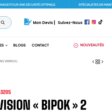
POUR UNE SÉCURITÉ OPTIMALE.
·
SPÉCIALISTES EN MAINTENAN
Mon Devis
|
Suivez-Nous
NOUVEAUTÉS
ES
BLOGS
CONTACT
ANS VERROU.
03205
VISION « BIPOK » 2