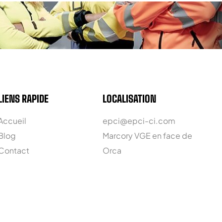
LIENS RAPIDE
LOCALISATION
Accueil
epci@epci-ci.com
Blog
Marcory VGE en face de
Contact
Orca