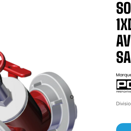
SO
1X
AV
SA
Marqu
Divisio