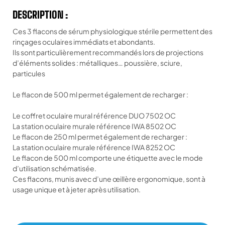
DESCRIPTION :
Ces 3 flacons de sérum physiologique stérile permettent des
rinçages oculaires immédiats et abondants.
Ils sont particulièrement recommandés lors de projections
d’éléments solides : métalliques… poussière, sciure,
particules
Le flacon de 500 ml permet également de recharger :
Le coffret oculaire mural référence DUO 7502 OC
La station oculaire murale référence IWA 8502 OC
Le flacon de 250 ml permet également de recharger :
La station oculaire murale référence IWA 8252 OC
Le flacon de 500 ml comporte une étiquette avec le mode
d’utilisation schématisée.
Ces flacons, munis avec d’une œillère ergonomique, sont à
usage unique et à jeter après utilisation.