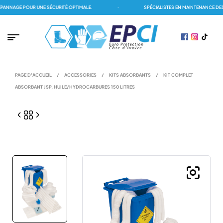
NNAGE POUR UNE SÉCURITÉ OPTIMALE.
·
SPÉCIALISTES EN MAINTENANCE DES D
PAGE D'ACCUEIL
/
ACCESSORIES
/
KITS ABSORBANTS
/
KIT COMPLET
ABSORBANT JSP, HUILE/HYDROCARBURES 150 LITRES