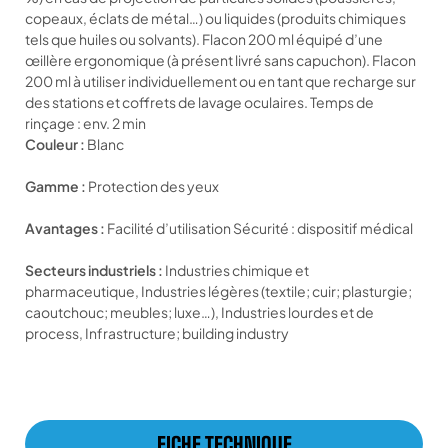
copeaux, éclats de métal…) ou liquides (produits chimiques
tels que huiles ou solvants). Flacon 200 ml équipé d’une
œillère ergonomique (à présent livré sans capuchon). Flacon
200 ml à utiliser individuellement ou en tant que recharge sur
des stations et coffrets de lavage oculaires. Temps de
rinçage : env. 2 min
Couleur :
Blanc
Gamme :
Protection des yeux
Avantages :
Facilité d’utilisation Sécurité : dispositif médical
Secteurs industriels :
Industries chimique et
pharmaceutique, Industries légères (textile; cuir; plasturgie;
caoutchouc; meubles; luxe…), Industries lourdes et de
process, Infrastructure; building industry
FICHE TECHNIQUE