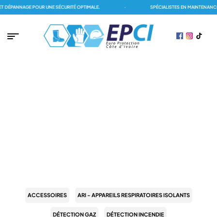
DÉPANNAGE POUR UNE SÉCURITÉ OPTIMALE.
·
SPÉCIALISTES EN MAINTENANCE 
PAGE D'ACCUEIL
/
EPI (ÉQUIPEMENT DE PROTECTION INDIVIDUELLE)
/
SOUDURE
/
LUNETTE
SOUDEUR
LUNETTE SOUDEUR
ACCESSOIRES
ARI - APPAREILS RESPIRATOIRES ISOLANTS
DÉTECTION GAZ
DÉTECTION INCENDIE