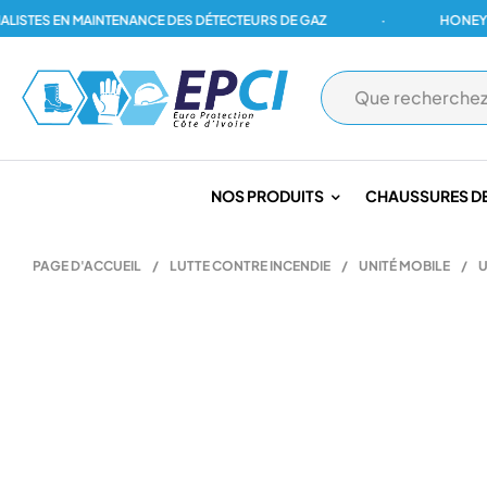
ES EN MAINTENANCE DES DÉTECTEURS DE GAZ
·
HONEYWELL, 
NOS PRODUITS
CHAUSSURES DE
PAGE D'ACCUEIL
/
LUTTE CONTRE INCENDIE
/
UNITÉ MOBILE
/
U