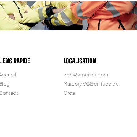
LIENS RAPIDE
LOCALISATION
Accueil
epci@epci-ci.com
Blog
Marcory VGE en face de
Contact
Orca