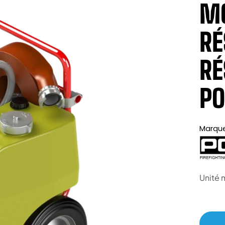
MO
RÉ
RÉ
PO
Marqu
Unité 