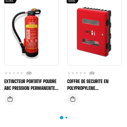
GLORIA
DAKEN
(0)
(0)
EXTINCTEUR PORTATIF POUDRE
COFFRE DE SECURITE EN
ABC PRESSION PERMANENTE
POLYPROPYLENE
NF NORME MARINE GLORIA
(616X735X270) AVEC
6KG
FENETRE+CYLINDRE+ETAGERE