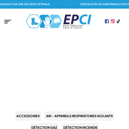
E POUR UNE SÉCURITÉ OPTIMALE.
·
SPÉCIALISTES EN MAINTENANCE DES DÉTE
PAGE D'ACCUEIL
/
EPI (ÉQUIPEMENT DE PROTECTION INDIVIDUELLE)
/
PROTECTION
ANTICHUTE
/
LONGE
LONGE
ACCESSOIRES
ARI - APPAREILS RESPIRATOIRES ISOLANTS
DÉTECTION GAZ
DÉTECTION INCENDIE