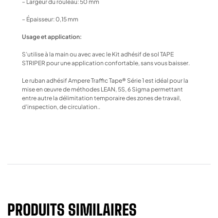
– Largeur du rouleau: 50 mm
– Épaisseur: 0,15 mm
Usage et application:
S’utilise à la main ou avec avec le Kit adhésif de sol TAPE
STRIPER pour une application confortable, sans vous baisser.
Le ruban adhésif Ampere Traffic Tape® Série 1 est idéal pour la
mise en œuvre de méthodes LEAN, 5S, 6 Sigma permettant
entre autre la délimitation temporaire des zones de travail,
d’inspection, de circulation..
PRODUITS SIMILAIRES