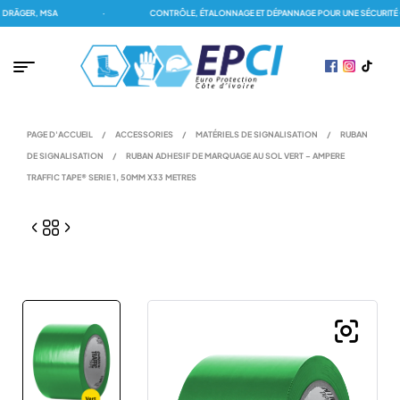
RÄGER, MSA
·
CONTRÔLE, ÉTALONNAGE ET DÉPANNAGE POUR UNE SÉCURITÉ OP
PAGE D'ACCUEIL
/
ACCESSORIES
/
MATÉRIELS DE SIGNALISATION
/
RUBAN
DE SIGNALISATION
/
RUBAN ADHESIF DE MARQUAGE AU SOL VERT – AMPERE
TRAFFIC TAPE® SERIE 1, 50MM X33 METRES