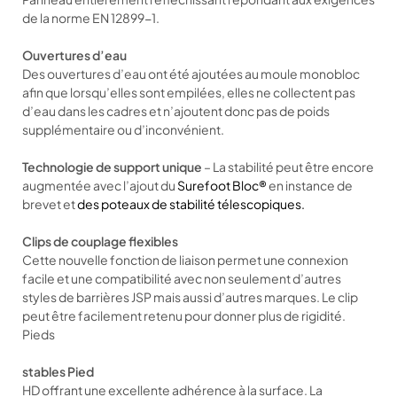
de la norme EN 12899-1.
Ouvertures d’eau
Des ouvertures d’eau ont été ajoutées au moule monobloc
afin que lorsqu’elles sont empilées, elles ne collectent pas
d’eau dans les cadres et n’ajoutent donc pas de poids
supplémentaire ou d’inconvénient.
Technologie de support unique
– La stabilité peut être encore
augmentée avec l’ajout du
Surefoot Bloc®
en instance de
brevet et
des poteaux de stabilité télescopiques.
Clips de couplage flexibles
Cette nouvelle fonction de liaison permet une connexion
facile et une compatibilité avec non seulement d’autres
styles de barrières JSP mais aussi d’autres marques. Le clip
peut être facilement retenu pour donner plus de rigidité.
Pieds
stables Pied
HD offrant une excellente adhérence à la surface. La