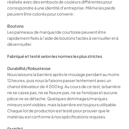
réalisée avec des embouts de couleurs différentes pour
correspondre à une identité d’entreprise. Même les pieds
peuvent être colorés pour convenir.
Boutons
Les panneaux de marque/de courtoisie peuvent être
rapidement fixés à l’aide de boutons faciles à verrouiller et à
déverrouiller.
Fabriqué et testé selon les normes les plus strictes
Durabilité/Robustesse
Nous laissons la barrière après le moulage pendant au moins
12 heures, puis nous la faisons passer lentement avec un
chariot élévateur de 4 000 kg. Au cours de ce test, la barrière
ne se casse pas, ne se fissure pas, ne se fend pas et aucune
pièce ne se détache. Quelques dommages/marques
mineurs sont visibles, mais la barrière est toujours utilisable.
Chaque lot de production est testé pour prouver que le
matériau est conforme à nos spécifications requises.
Stabilité