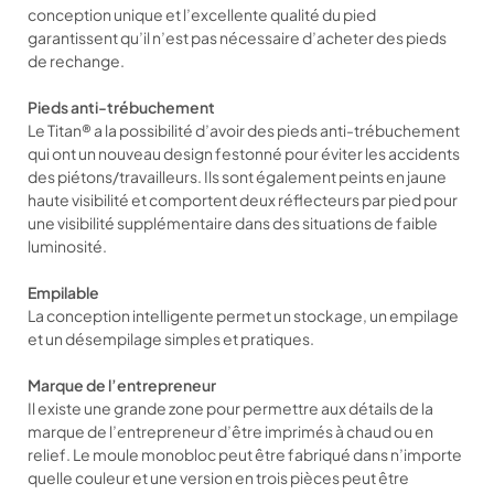
conception unique et l’excellente qualité du pied
garantissent qu’il n’est pas nécessaire d’acheter des pieds
de rechange.
Pieds anti-trébuchement
Le Titan® a la possibilité d’avoir des pieds anti-trébuchement
qui ont un nouveau design festonné pour éviter les accidents
des piétons/travailleurs. Ils sont également peints en jaune
haute visibilité et comportent deux réflecteurs par pied pour
une visibilité supplémentaire dans des situations de faible
luminosité.
Empilable
La conception intelligente permet un stockage, un empilage
et un désempilage simples et pratiques.
Marque de l’entrepreneur
Il existe une grande zone pour permettre aux détails de la
marque de l’entrepreneur d’être imprimés à chaud ou en
relief. Le moule monobloc peut être fabriqué dans n’importe
quelle couleur et une version en trois pièces peut être