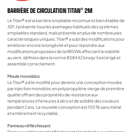
BARRIÈRE DE CIRCULATION TITAN® 2M
Le Titan® est la barrière empilable reconnue et bien établie de
JSP, il présente tous les avantages habituels des systèmes
empilables standard, mais présente en plus de nombreuses
caractéristiques uniques. Titan® a subi des modifications pour
améliorer encore la longévité et pour répondre aux
modifications proposées de la NRSWA affectant la stabilité
au vent, définies dans la norme BS8442 lorsqu’il est érigé et
assemblé correctement.
Moule monobloc
Le Titan® a été modifié pour devenir une conception moulée
par injection monobloc en polypropylène vierge de première
qualité offrant des propriétés de résistance aux
températures inférieures à zéro et de solidité des couleurs
pendant 2 ans. La nouvelle conception est 100 % sans métal
et entièrement recyclable.
Panneau réfléchissant
Panneau entièrement réfléchissant répondant aux exigences