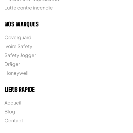
Lutte contre incendie
NOS MARQUES
Coverguard
Ivoire Safety
Safety Jogger
Dräger
Honeywell
LIENS RAPIDE
Accueil
Blog
Contact