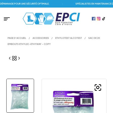
PANNAGE POUR UNE SÉCURITÉ OPTIMALE.
·
SPÉCIALISTES EN MAINTENANCE DES
PAGE D'ACCUEIL
/
ACCESSORIES
/
ETHYLOTEST ALCOTEST
/
SAC DE 20
EMBOUTS ETHYLEC-ETHYWAY – COPY