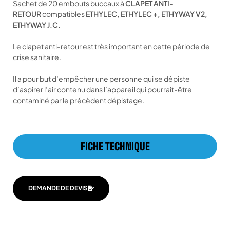
Sachet de 20 embouts buccaux à
CLAPET ANTI-
RETOUR
compatibles
ETHYLEC, ETHYLEC +, ETHYWAY V2,
ETHYWAY J.C.
Le clapet anti-retour est très important en cette période de
crise sanitaire.
Il a pour but d’empêcher une personne qui se dépiste
d’aspirer l’air contenu dans l’appareil qui pourrait-être
contaminé par le précèdent dépistage.
FICHE TECHNIQUE
DEMANDE DE DEVIS