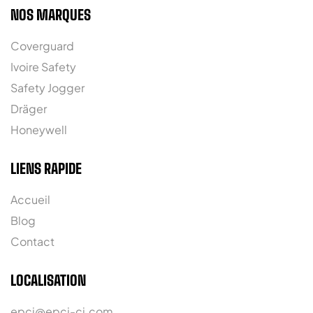
NOS MARQUES
Coverguard
Ivoire Safety
Safety Jogger
Dräger
Honeywell
LIENS RAPIDE
Accueil
Blog
Contact
LOCALISATION
epci@epci-ci.com