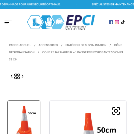
ÉPANNAGE POUR UNE SÉCURITÉ OPTIMALE.
·
SPÉCIALISTES EN MAINTENANCE D
PAGE D'ACCUEIL
/
ACCESSORIES
/
MATÉRIELS DE SIGNALISATION
/
CÔNE
DE SIGNALISATION
/
CONE PE JAR HAUTEUR + 1 BANDE REFLECHISSANTE 50 CM ET
75 CM