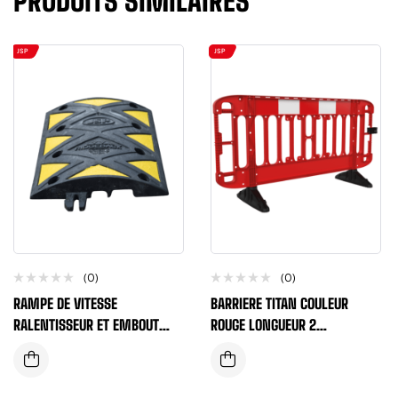
PRODUITS SIMILAIRES
JSP
JSP
(0)
(0)
RAMPE DE VITESSE
BARRIERE TITAN COULEUR
RALENTISSEUR ET EMBOUT
ROUGE LONGUEUR 2
NOIR RALENTISSEUR
M/HAUTEUR 1 M + STICKER
JAUNE/NOIR 5CM 16KM/H
REFLECTIVE
VENDUE A L’UNITE