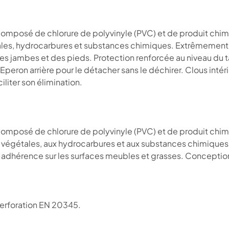
mposé de chlorure de polyvinyle (PVC) et de produit chimiq
tales, hydrocarbures et substances chimiques. Extrêmement
ambes et des pieds. Protection renforcée au niveau du talon,
Eperon arrière pour le détacher sans le déchirer. Clous intérie
iliter son élimination.
mposé de chlorure de polyvinyle (PVC) et de produit chimiq
 végétales, aux hydrocarbures et aux substances chimiques. 
dhérence sur les surfaces meubles et grasses. Conception 
 perforation EN 20345.