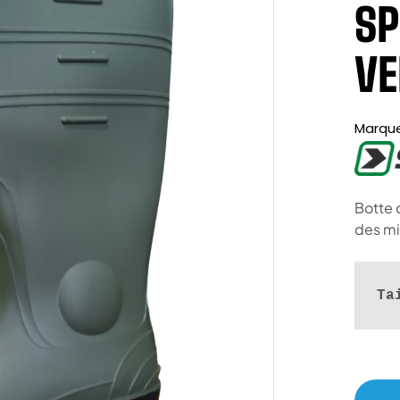
SP
VE
Marqu
Botte 
des mi
Ta