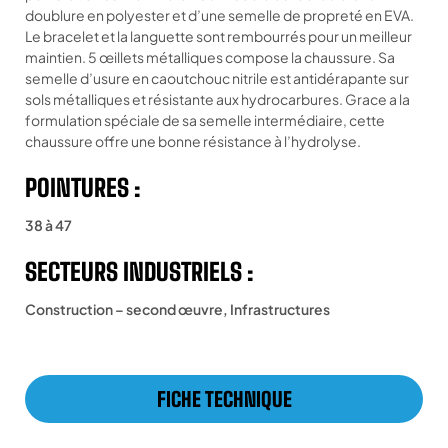
doublure en polyester et d’une semelle de propreté en EVA.
Le bracelet et la languette sont rembourrés pour un meilleur
maintien. 5 œillets métalliques compose la chaussure. Sa
semelle d’usure en caoutchouc nitrile est antidérapante sur
sols métalliques et résistante aux hydrocarbures. Grace a la
formulation spéciale de sa semelle intermédiaire, cette
chaussure offre une bonne résistance à l’hydrolyse.
POINTURES :
38 à 47
SECTEURS INDUSTRIELS :
Construction – second œuvre, Infrastructures
FICHE TECHNIQUE