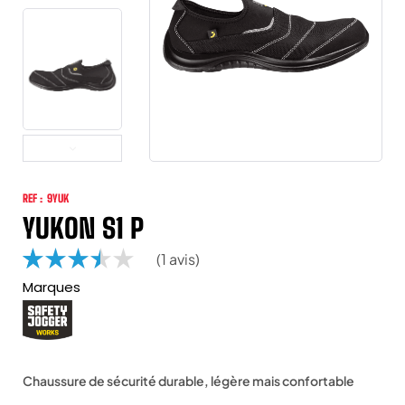
REF :
9YUK
YUKON S1 P
(
1
avis)
Marques
Noté
1
3.00
sur 5
basé
sur
Chaussure de sécurité durable, légère mais confortable
notati