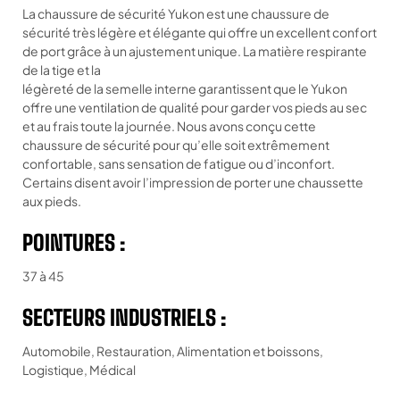
on
La chaussure de sécurité Yukon est une chaussure de
client
sécurité très légère et élégante qui offre un excellent confort
de port grâce à un ajustement unique. La matière respirante
de la tige et la
légèreté de la semelle interne garantissent que le Yukon
offre une ventilation de qualité pour garder vos pieds au sec
et au frais toute la journée. Nous avons conçu cette
chaussure de sécurité pour qu’elle soit extrêmement
confortable, sans sensation de fatigue ou d’inconfort.
Certains disent avoir l’impression de porter une chaussette
aux pieds.
POINTURES :
37 à 45
SECTEURS INDUSTRIELS :
Automobile, Restauration, Alimentation et boissons,
Logistique, Médical