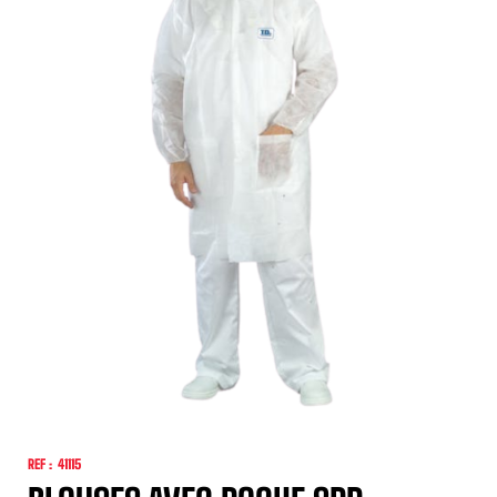
REF :
41115