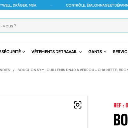
, DRÄGER, MSA
·
CONTRÔLE, ÉTALONNAGE ET DÉPANNAGE P
 SÉCURITÉ
VÊTEMENTS DE TRAVAIL
GANTS
SERVIC
NDIES
/
BOUCHON SYM. GUILLEMIN DN40 A VERROU + CHAINETTE. BRO
REF :
BO