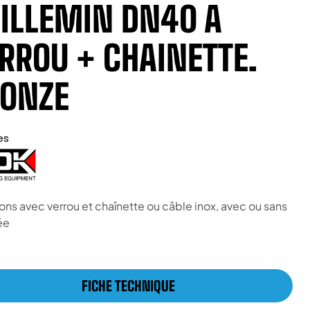
ILLEMIN DN40 A
RROU + CHAINETTE.
ONZE
es
ns avec verrou et chaînette ou câble inox, avec ou sans
ée
FICHE TECHNIQUE