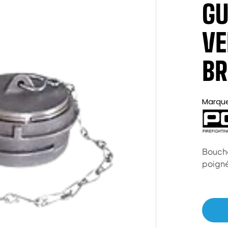
GU
VE
BR
Marqu
Boucho
poign