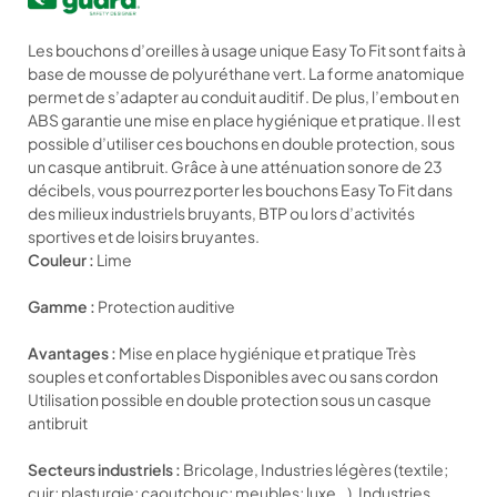
Les bouchons d’oreilles à usage unique Easy To Fit sont faits à
base de mousse de polyuréthane vert. La forme anatomique
permet de s’adapter au conduit auditif. De plus, l’embout en
ABS garantie une mise en place hygiénique et pratique. Il est
possible d’utiliser ces bouchons en double protection, sous
un casque antibruit. Grâce à une atténuation sonore de 23
décibels, vous pourrez porter les bouchons Easy To Fit dans
des milieux industriels bruyants, BTP ou lors d’activités
sportives et de loisirs bruyantes.
Couleur :
Lime
Gamme :
Protection auditive
Avantages :
Mise en place hygiénique et pratique Très
souples et confortables Disponibles avec ou sans cordon
Utilisation possible en double protection sous un casque
antibruit
Secteurs industriels :
Bricolage, Industries légères (textile;
cuir; plasturgie; caoutchouc; meubles; luxe…), Industries