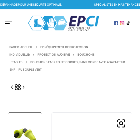
PANNAGE POUR UNE SÉCURITÉ OPTIMALE.
·
SPÉCIALISTES EN MAINTENANCE DE
PAGE D'ACCUEIL
/
EPI (ÉQUIPEMENT DE PROTECTION
INDIVIDUELLE)
/
PROTECTION AUDITIVE
/
BOUCHONS
JETABLES
/
BOUCHONS EASY TO FIT CORDED, SANS CORDE AVEC ADAPTATEUR
SNR – PU SOUPLE VERT