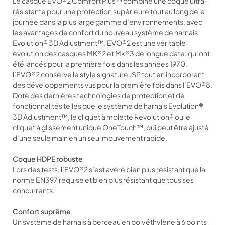
Le casque EVO®2 Comfort Plus™ combine une coque ultra-
résistante pour une protection supérieure tout au long de la
journée dans la plus large gamme d’environnements, avec
les avantages de confort du nouveau système de harnais
Evolution® 3D Adjustment™. EVO®2 est une véritable
évolution des casques MK®2 et Mk®3 de longue date, qui ont
été lancés pour la première fois dans les années 1970,
l’EVO®2 conserve le style signature JSP tout en incorporant
des développements vus pour la première fois dans l’EVO®8.
Doté des dernières technologies de protection et de
fonctionnalités telles que le système de harnais Evolution®
3D Adjustment™, le cliquet à molette Revolution® ou le
cliquet à glissement unique OneTouch™, qui peut être ajusté
d’une seule main en un seul mouvement rapide.
Coque HDPE robuste
Lors des tests, l’EVO®2 s’est avéré bien plus résistant que la
norme EN397 requise et bien plus résistant que tous ses
concurrents.
Confort suprême
Un système de harnais à berceau en polyéthylène à 6 points