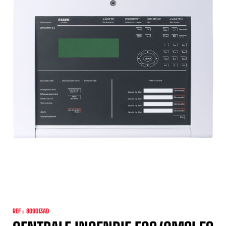
REF :
809013AD