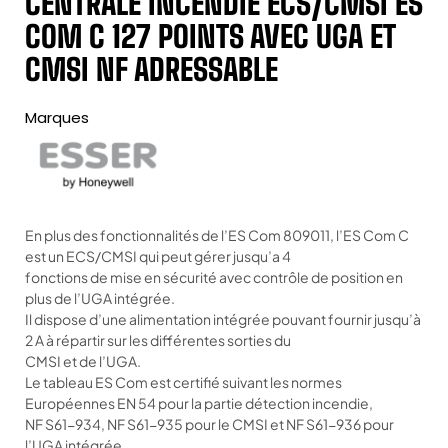
CENTRALE INCENDIE ECS/CMSI ES
COM C 127 POINTS AVEC UGA ET
CMSI NF ADRESSABLE
Marques
En plus des fonctionnalités de l’ES Com 809011, l’ES Com C
est un ECS/CMSI qui peut gérer jusqu’a 4
fonctions de mise en sécurité avec contrôle de position en
plus de l’UGA intégrée.
Il dispose d’une alimentation intégrée pouvant fournir jusqu’à
2 A à répartir sur les différentes sorties du
CMSI et de l’UGA.
Le tableau ES Com est certifié suivant les normes
Européennes EN 54 pour la partie détection incendie,
NF S61-934, NF S61-935 pour le CMSI et NF S61-936 pour
l’UGA intégrée.