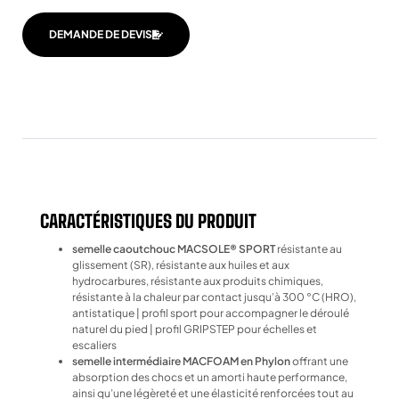
DEMANDE DE DEVIS
CARACTÉRISTIQUES DU PRODUIT
semelle caoutchouc MACSOLE® SPORT
résistante au
glissement (SR), résistante aux huiles et aux
hydrocarbures, résistante aux produits chimiques,
résistante à la chaleur par contact jusqu’à 300 °C (HRO),
antistatique | profil sport pour accompagner le déroulé
naturel du pied | profil GRIPSTEP pour échelles et
escaliers
semelle intermédiaire MACFOAM en Phylon
offrant une
absorption des chocs et un amorti haute performance,
ainsi qu’une légèreté et une élasticité renforcées tout au