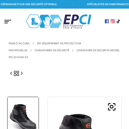
PANNAGE POUR UNE SÉCURITÉ OPTIMALE.
·
SPÉCIALISTES EN MAINTENANCE DE
PAGE D'ACCUEIL
/
EPI (ÉQUIPEMENT DE PROTECTION
INDIVIDUELLE)
/
CHAUSSURES DE SÉCURITÉ
/
CHAUSSURE DE SECURITE HECKEL
MS 30 HIGH S3