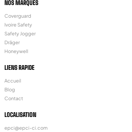
NOS MARQUES
Coverguard
Ivoire Safety
Safety Jogger
Dräger
Honeywell
LIENS RAPIDE
Accueil
Blog
Contact
LOCALISATION
epci@epci-ci.com