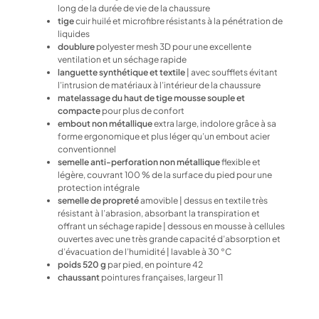
long de la durée de vie de la chaussure
tige
cuir huilé et microfibre résistants à la pénétration de
liquides
doublure
polyester mesh 3D pour une excellente
ventilation et un séchage rapide
languette synthétique et textile
| avec soufflets évitant
l’intrusion de matériaux à l’intérieur de la chaussure
matelassage du haut de tige mousse souple et
compacte
pour plus de confort
embout non métallique
extra large, indolore grâce à sa
forme ergonomique et plus léger qu’un embout acier
conventionnel
semelle anti-perforation non métallique
flexible et
légère, couvrant 100 % de la surface du pied pour une
protection intégrale
semelle de propreté
amovible | dessus en textile très
résistant à l’abrasion, absorbant la transpiration et
offrant un séchage rapide | dessous en mousse à cellules
ouvertes avec une très grande capacité d’absorption et
d’évacuation de l’humidité | lavable à 30 °C
poids 520 g
par pied, en pointure 42
chaussant
pointures françaises, largeur 11