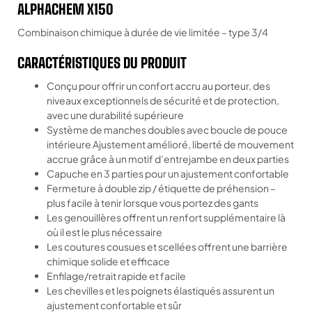
ALPHACHEM X150
Combinaison chimique à durée de vie limitée – type 3/4
CARACTÉRISTIQUES DU PRODUIT
Conçu pour offrir un confort accru au porteur, des
niveaux exceptionnels de sécurité et de protection,
avec une durabilité supérieure
Système de manches doubles avec boucle de pouce
intérieure Ajustement amélioré, liberté de mouvement
accrue grâce à un motif d’entrejambe en deux parties
Capuche en 3 parties pour un ajustement confortable
Fermeture à double zip / étiquette de préhension –
plus facile à tenir lorsque vous portez des gants
Les genouillères offrent un renfort supplémentaire là
où il est le plus nécessaire
Les coutures cousues et scellées offrent une barrière
chimique solide et efficace
Enfilage/retrait rapide et facile
Les chevilles et les poignets élastiqués assurent un
ajustement confortable et sûr