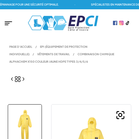
NNAGE POUR UNE SÉCURITÉ OPTIMALE.
·
SPÉCIALISTES EN MAINTENANCE DES 
PAGE D'ACCUEIL
/
EPI (ÉQUIPEMENT DE PROTECTION
INDIVIDUELLE)
/
VÊTEMENTS DE TRAVAIL
/
COMBINAISON CHIMIQUE
ALPHACHEM X150 COULEUR JAUNE HDPE TYPES 3/4/5/6