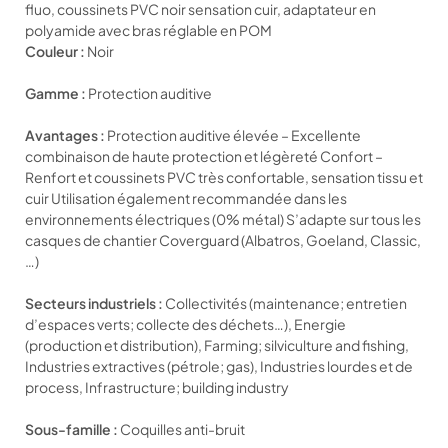
fluo, coussinets PVC noir sensation cuir, adaptateur en
polyamide avec bras réglable en POM
Couleur :
Noir
Gamme :
Protection auditive
Avantages :
Protection auditive élevée – Excellente
combinaison de haute protection et légèreté Confort –
Renfort et coussinets PVC très confortable, sensation tissu et
cuir Utilisation également recommandée dans les
environnements électriques (0% métal) S’adapte sur tous les
casques de chantier Coverguard (Albatros, Goeland, Classic,
…)
Secteurs industriels :
Collectivités (maintenance; entretien
d’espaces verts; collecte des déchets…), Energie
(production et distribution), Farming; silviculture and fishing,
Industries extractives (pétrole; gas), Industries lourdes et de
process, Infrastructure; building industry
Sous-famille :
Coquilles anti-bruit