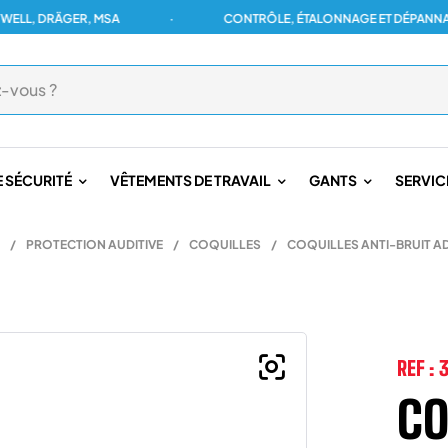
 DRÄGER, MSA
·
CONTRÔLE, ÉTALONNAGE ET DÉPANNAGE PO
 SÉCURITÉ
VÊTEMENTS DE TRAVAIL
GANTS
SERVIC
/
PROTECTION AUDITIVE
/
COQUILLES
/
COQUILLES ANTI-BRUIT 
REF :
CO