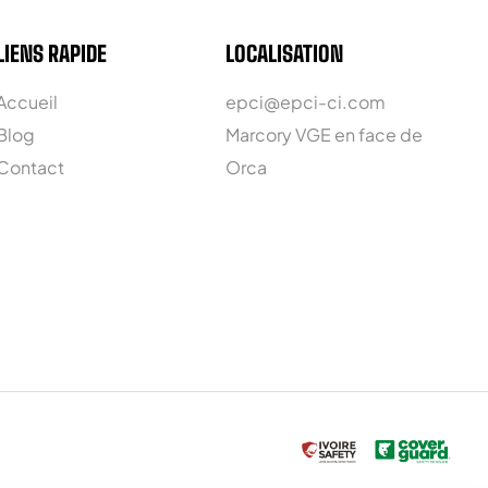
LIENS RAPIDE
LOCALISATION
Accueil
epci@epci-ci.com
Blog
Marcory VGE en face de
Contact
Orca