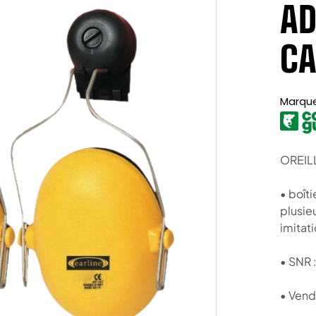
AD
CA
Marqu
OREIL
• boîti
plusie
imitati
• SNR 
• Vend