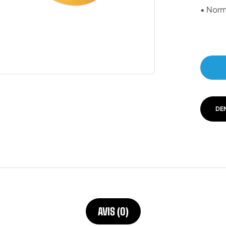
• Nor
DE
AVIS (0)