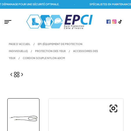
ÉPANNAGE POUR UNE SÉCURITÉ OPTIMALE.
·
SPÉCIALISTES EN MAINTENANCE D
PAGE D'ACCUEIL
/
EPI (ÉQUIPEMENT DE PROTECTION
INDIVIDUELLE)
/
PROTECTION DES YEUX
/
ACCESSOIRES DES
YEUX
/
CORDON SOUPLE NYLON 60CM