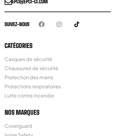
EPCI@EPCI-CI.COM
SUIVEZ-NOUS
CATÉGORIES
Casques de sécurité
Chaussures de sécurité
Protection des mains
Protections respiratoires
Lutte contre incendie
NOS MARQUES
Coverguard
Ivoire Safety