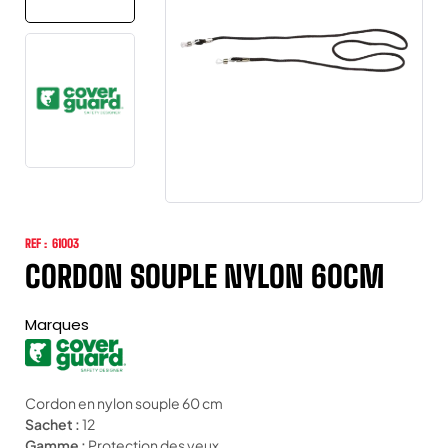
REF :
61003
CORDON SOUPLE NYLON 60CM
Marques
Cordon en nylon souple 60 cm
Sachet :
12
Gamme :
Protection des yeux