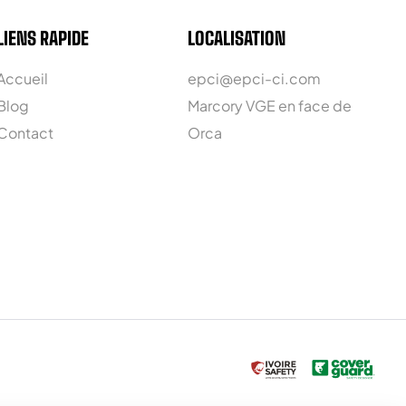
LIENS RAPIDE
LOCALISATION
Accueil
epci@epci-ci.com
Blog
Marcory VGE en face de
Contact
Orca