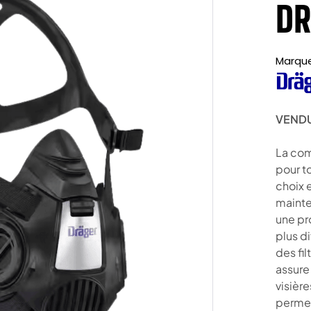
DR
Marqu
VENDU
La com
pour to
choix 
mainte
une pr
plus di
des fil
assure
visièr
permet