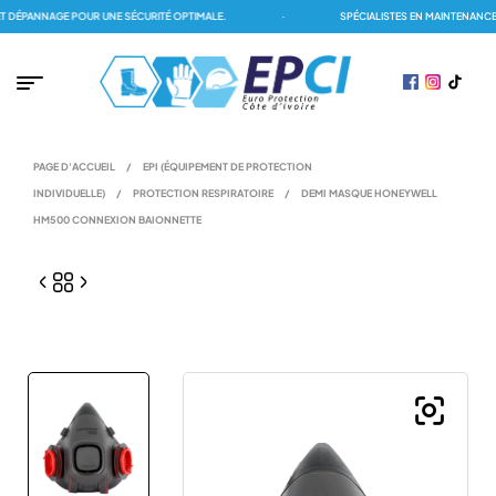
DÉPANNAGE POUR UNE SÉCURITÉ OPTIMALE.
·
SPÉCIALISTES EN MAINTENANCE 
PAGE D'ACCUEIL
/
EPI (ÉQUIPEMENT DE PROTECTION
INDIVIDUELLE)
/
PROTECTION RESPIRATOIRE
/
DEMI MASQUE HONEYWELL
HM500 CONNEXION BAIONNETTE