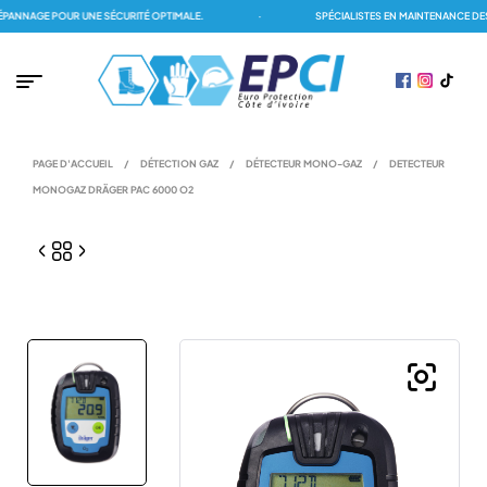
NAGE POUR UNE SÉCURITÉ OPTIMALE.
·
SPÉCIALISTES EN MAINTENANCE DES D
PAGE D'ACCUEIL
/
DÉTECTION GAZ
/
DÉTECTEUR MONO-GAZ
/
DETECTEUR
MONOGAZ DRÄGER PAC 6000 O2