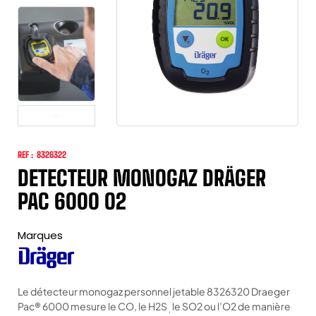
REF :
8326322
DETECTEUR MONOGAZ DRÄGER
PAC 6000 O2
Marques
Le détecteur monogaz personnel jetable 8326320 Draeger
Pac® 6000 mesure le CO, le H2S
le SO2 ou l’O2 de manière
,