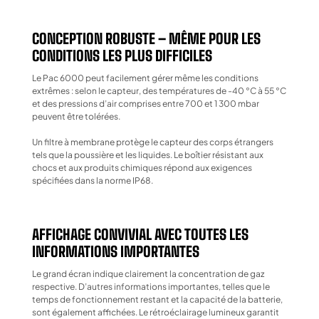
CONCEPTION ROBUSTE – MÊME POUR LES
CONDITIONS LES PLUS DIFFICILES
Le Pac 6000 peut facilement gérer même les conditions
extrêmes : selon le capteur, des températures de -40 °C à 55 °C
et des pressions d’air comprises entre 700 et 1 300 mbar
peuvent être tolérées.
Un filtre à membrane protège le capteur des corps étrangers
tels que la poussière et les liquides. Le boîtier résistant aux
chocs et aux produits chimiques répond aux exigences
spécifiées dans la norme IP68.
AFFICHAGE CONVIVIAL AVEC TOUTES LES
INFORMATIONS IMPORTANTES
Le grand écran indique clairement la concentration de gaz
respective. D’autres informations importantes, telles que le
temps de fonctionnement restant et la capacité de la batterie,
sont également affichées. Le rétroéclairage lumineux garantit