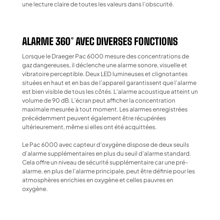
une lecture claire de toutes les valeurs dans l’obscurité.
ALARME 360° AVEC DIVERSES FONCTIONS
Lorsque le Draeger Pac 6000 mesure des concentrations de
gaz dangereuses, il déclenche une alarme sonore, visuelle et
vibratoire perceptible. Deux LED lumineuses et clignotantes
situées en haut et en bas de l’appareil garantissent que l’alarme
est bien visible de tous les côtés. L’alarme acoustique atteint un
volume de 90 dB. L’écran peut afficher la concentration
maximale mesurée à tout moment. Les alarmes enregistrées
précédemment peuvent également être récupérées
ultérieurement, même si elles ont été acquittées.
Le Pac 6000 avec capteur d’oxygène dispose de deux seuils
d’alarme supplémentaires en plus du seuil d’alarme standard.
Cela offre un niveau de sécurité supplémentaire car une pré-
alarme, en plus de l’alarme principale, peut être définie pour les
atmosphères enrichies en oxygène et celles pauvres en
oxygène.