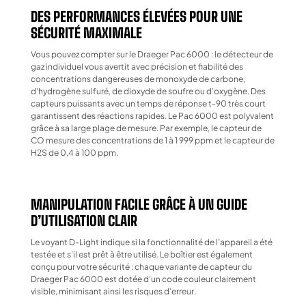
DES PERFORMANCES ÉLEVÉES POUR UNE
SÉCURITÉ MAXIMALE
Vous pouvez compter sur le Draeger Pac 6000 : le détecteur de
gaz individuel vous avertit avec précision et fiabilité des
concentrations dangereuses de monoxyde de carbone,
d’hydrogène sulfuré, de dioxyde de soufre ou d’oxygène. Des
capteurs puissants avec un temps de réponse t-90 très court
garantissent des réactions rapides. Le Pac 6000 est polyvalent
grâce à sa large plage de mesure. Par exemple, le capteur de
CO mesure des concentrations de 1 à 1 999 ppm et le capteur de
H2S de 0,4 à 100 ppm.
MANIPULATION FACILE GRÂCE À UN GUIDE
D’UTILISATION CLAIR
Le voyant D-Light indique si la fonctionnalité de l’appareil a été
testée et s’il est prêt à être utilisé. Le boîtier est également
conçu pour votre sécurité : chaque variante de capteur du
Draeger Pac 6000 est dotée d’un code couleur clairement
visible, minimisant ainsi les risques d’erreur.