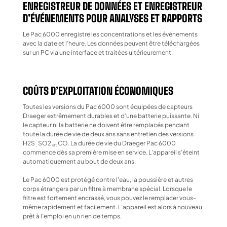
ENREGISTREUR DE DONNÉES ET ENREGISTREUR
D’ÉVÉNEMENTS POUR ANALYSES ET RAPPORTS
Le Pac 6000 enregistre les concentrations et les événements
avec la date et l’heure. Les données peuvent être téléchargées
sur un PC via une interface et traitées ultérieurement.
COÛTS D’EXPLOITATION ÉCONOMIQUES
Toutes les versions du Pac 6000 sont équipées de capteurs
Draeger extrêmement durables et d’une batterie puissante. Ni
le capteur ni la batterie ne doivent être remplacés pendant
toute la durée de vie de deux ans sans entretien des versions
H2S
SO2
CO. La durée de vie du Draeger Pac 6000
,
et
commence dès sa première mise en service. L’appareil s’éteint
automatiquement au bout de deux ans.
Le Pac 6000 est protégé contre l’eau, la poussière et autres
corps étrangers par un filtre à membrane spécial. Lorsque le
filtre est fortement encrassé, vous pouvez le remplacer vous-
même rapidement et facilement. L’appareil est alors à nouveau
prêt à l’emploi en un rien de temps.