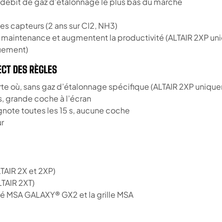
 débit de gaz d’étalonnage le plus bas du marché
des capteurs (2 ans sur Cl2, NH3)
a maintenance et augmentent la productivité (ALTAIR 2XP u
quement)
ECT DES RÈGLES
te où, sans gaz d’étalonnage spécifique (ALTAIR 2XP uniqu
s, grande coche à l’écran
gnote toutes les 15 s, aucune coche
ur
TAIR 2X et 2XP)
TAIR 2XT)
é MSA GALAXY® GX2 et la grille MSA