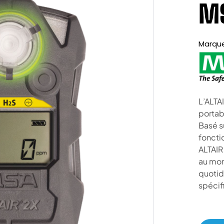
MS
Marqu
L’ALTA
portabl
Basé s
foncti
ALTAIR
au mon
quotid
spécif