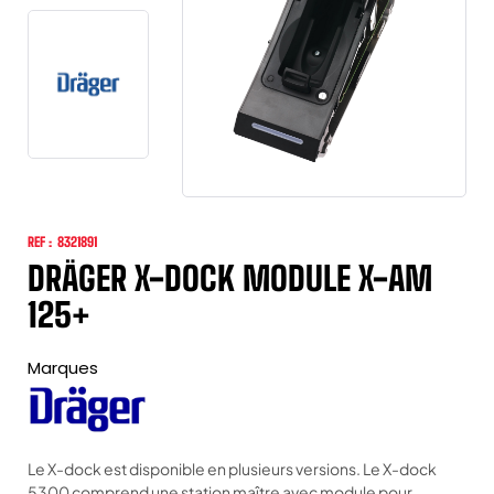
REF :
8321891
DRÄGER X-DOCK MODULE X-AM
125+
Marques
Le X-dock est disponible en plusieurs versions. Le X-dock
5300 comprend une station maître avec module pour