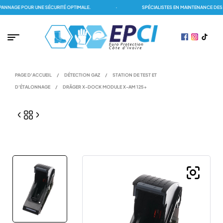
NAGE POUR UNE SÉCURITÉ OPTIMALE.
·
SPÉCIALISTES EN MAINTENANCE DES D
PAGE D'ACCUEIL
/
DÉTECTION GAZ
/
STATION DE TEST ET
D'ÉTALONNAGE
/
DRÄGER X-DOCK MODULE X-AM 125+