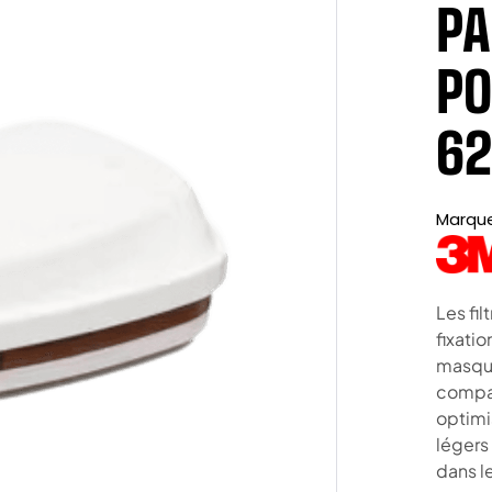
PA
PO
62
Marqu
Les fil
fixati
masque
compati
optimi
légers
dans l