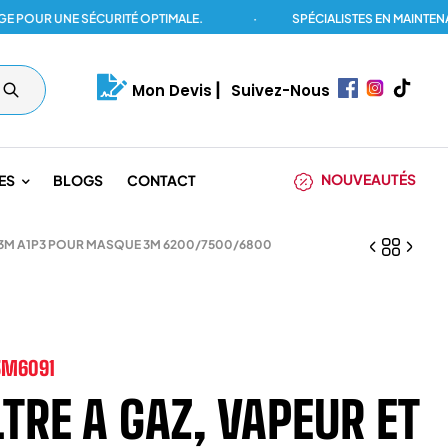
UR UNE SÉCURITÉ OPTIMALE.
·
SPÉCIALISTES EN MAINTENANCE
Mon Devis
|
Suivez-Nous
NOUVEAUTÉS
ES
BLOGS
CONTACT
ES 3M A1P3 POUR MASQUE 3M 6200/7500/6800
3M6091
LTRE A GAZ, VAPEUR ET