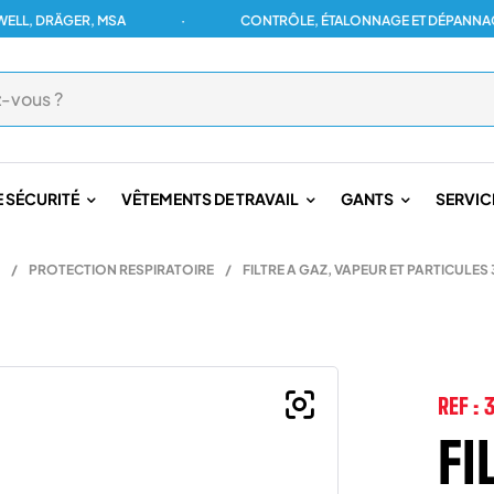
 DRÄGER, MSA
·
CONTRÔLE, ÉTALONNAGE ET DÉPANNAGE PO
 SÉCURITÉ
VÊTEMENTS DE TRAVAIL
GANTS
SERVIC
/
PROTECTION RESPIRATOIRE
/
FILTRE A GAZ, VAPEUR ET PARTICUL
REF :
FI