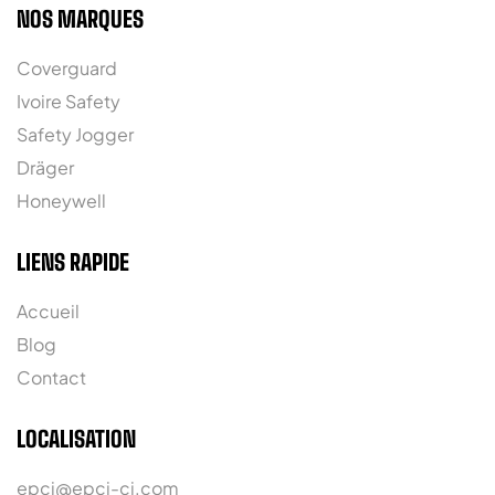
NOS MARQUES
Coverguard
Ivoire Safety
Safety Jogger
Dräger
Honeywell
LIENS RAPIDE
Accueil
Blog
Contact
LOCALISATION
epci@epci-ci.com