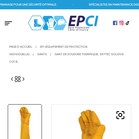
NAGE POUR UNE SÉCURITÉ OPTIMALE.
·
SPÉCIALISTES EN MAINTENANCE DES D
PAGE D'ACCUEIL
/
EPI (ÉQUIPEMENT DE PROTECTION
INDIVIDUELLE)
/
GANTS
/
GANT DE SOUDURE THERMIQUE, SKYTEC SOLIDUS
CUT B,