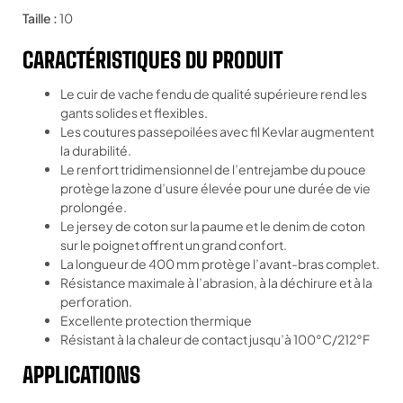
Taille :
10
CARACTÉRISTIQUES DU PRODUIT
Le cuir de vache fendu de qualité supérieure rend les
gants solides et flexibles.
Les coutures passepoilées avec fil Kevlar augmentent
la durabilité.
Le renfort tridimensionnel de l’entrejambe du pouce
protège la zone d’usure élevée pour une durée de vie
prolongée.
Le jersey de coton sur la paume et le denim de coton
sur le poignet offrent un grand confort.
La longueur de 400 mm protège l’avant-bras complet.
Résistance maximale à l’abrasion, à la déchirure et à la
perforation.
Excellente protection thermique
Résistant à la chaleur de contact jusqu’à 100°C/212°F
APPLICATIONS