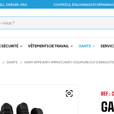
RÄGER, MSA
·
CONTRÔLE, ÉTALONNAGE ET DÉPANNAGE POUR
 SÉCURITÉ
VÊTEMENTS DE TRAVAIL
GANTS
SERVIC
/
GANTS
/
GANT HPPE ANTI-IMPACT/ANTI-COUPURE CUT D ENDUCTION
REF :
GA