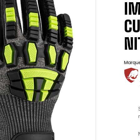
IM
CU
NI
Marqu