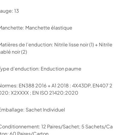
Jauge: 13
Manchette: Manchette élastique
Matières de l’enduction: Nitrile lisse noir (1) + Nitrile
sablé noir (2)
Type d’enduction: Enduction paume
Normes: EN388 2016 + A1 2018 : 4X43DP, EN407 2
020: X2XXXX ; EN ISO 21420:2020
Emballage: Sachet Individuel
Conditionnement: 12 Paires/Sachet; 5 Sachets/Ca
rton; 60 Paires/Carton