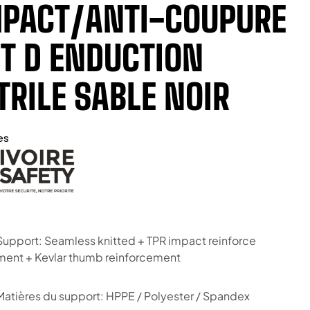
PACT/ANTI-COUPURE
T D ENDUCTION
TRILE SABLE NOIR
es
Support: Seamless knitted + TPR impact reinforce
ment + Kevlar thumb reinforcement
Matières du support: HPPE / Polyester / Spandex