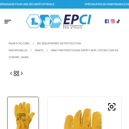
ANNAGE POUR UNE SÉCURITÉ OPTIMALE.
·
SPÉCIALISTES EN MAINTENANCE DES
PAGE D'ACCUEIL
/
EPI (ÉQUIPEMENT DE PROTECTION
INDIVIDUELLE)
/
GANTS
/
GANT MAITRISE IVOIRE SAFETY AMS-1210 EN CUIR DE
CHEVRE, JAUNE