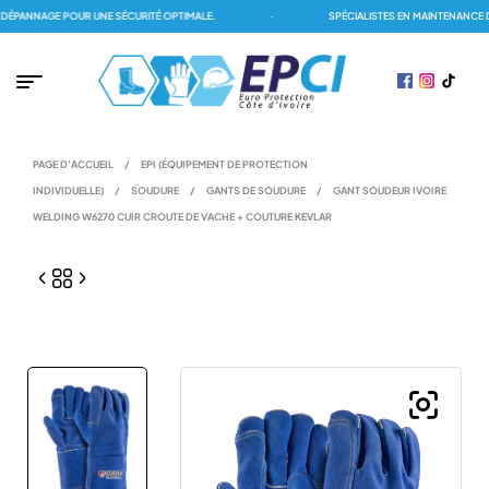
PANNAGE POUR UNE SÉCURITÉ OPTIMALE.
·
SPÉCIALISTES EN MAINTENANCE DE
PAGE D'ACCUEIL
/
EPI (ÉQUIPEMENT DE PROTECTION
INDIVIDUELLE)
/
SOUDURE
/
GANTS DE SOUDURE
/
GANT SOUDEUR IVOIRE
WELDING W6270 CUIR CROUTE DE VACHE + COUTURE KEVLAR