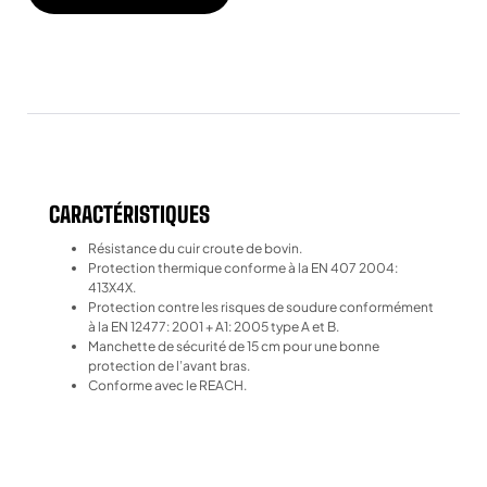
CARACTÉRISTIQUES
Résistance du cuir croute de bovin.
Protection thermique conforme à la EN 407 2004:
413X4X.
Protection contre les risques de soudure conformément
à la EN 12477: 2001 + A1: 2005 type A et B.
Manchette de sécurité de 15 cm pour une bonne
protection de l’avant bras.
Conforme avec le REACH.