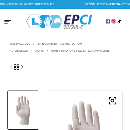
ANNAGE POUR UNE SÉCURITÉ OPTIMALE.
·
SPÉCIALISTES EN MAINTENANCE DES 
PAGE D'ACCUEIL
/
EPI (ÉQUIPEMENT DE PROTECTION
INDIVIDUELLE)
/
GANTS
/
GANTS EURO-ONE 5820 LATEX NON POUDRÉ