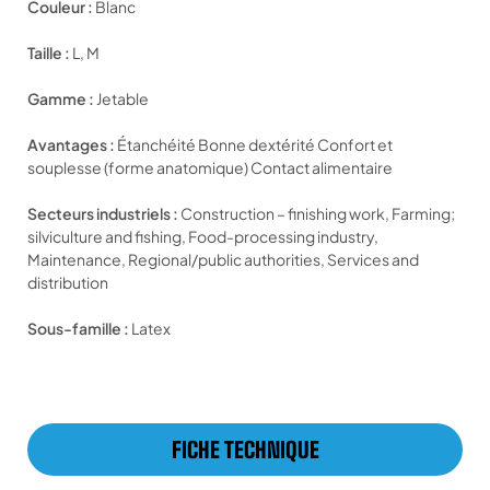
Couleur :
Blanc
Taille :
L, M
Gamme :
Jetable
Avantages :
Étanchéité Bonne dextérité Confort et
souplesse (forme anatomique) Contact alimentaire
Secteurs industriels :
Construction – finishing work, Farming;
silviculture and fishing, Food-processing industry,
Maintenance, Regional/public authorities, Services and
distribution
Sous-famille :
Latex
FICHE TECHNIQUE