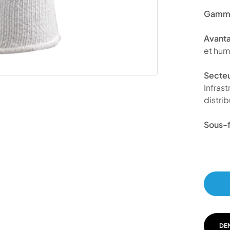
Gamme
Avanta
et hum
Secteu
Infras
distrib
Sous-f
DE