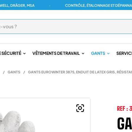
DRÄGER, MSA
·
CONTRÔLE, ÉTALONNAGE ET DÉPANNAGE POU
 SÉCURITÉ
VÊTEMENTS DE TRAVAIL
GANTS
SERVIC
/
GANTS
/
GANTS EUROWINTER 3875, ENDUIT DE LATEX GRIS, RÉSISTA
REF :
3
GA