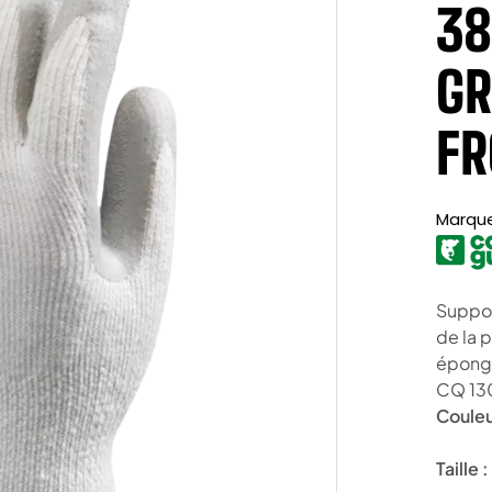
38
GR
FR
Marqu
Suppor
de la 
éponge
CQ 130
Couleu
Taille :