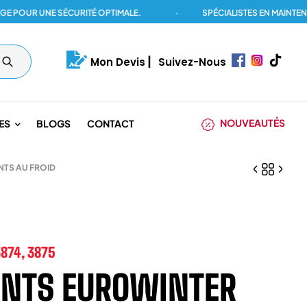
R UNE SÉCURITÉ OPTIMALE.
·
SPÉCIALISTES EN MAINTENANCE
Mon Devis
|
Suivez-Nous
NOUVEAUTÉS
ES
BLOGS
CONTACT
NTS AU FROID
874, 3875
NTS EUROWINTER